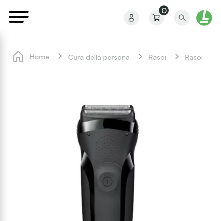
0
Home
Cura della persona
Rasoi
Rasoi
Il mio profilo
I miei ordini
I miei preferiti