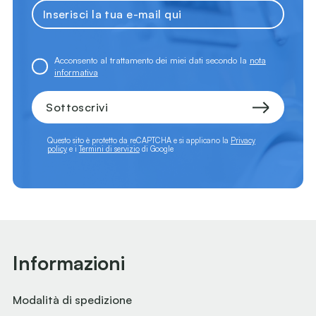
Acconsento al trattamento dei miei dati secondo la
nota
informativa
Sottoscrivi
Questo sito è protetto da reCAPTCHA e si applicano la
Privacy
policy
e i
Termini di servizio
di Google
Informazioni
Modalità di spedizione