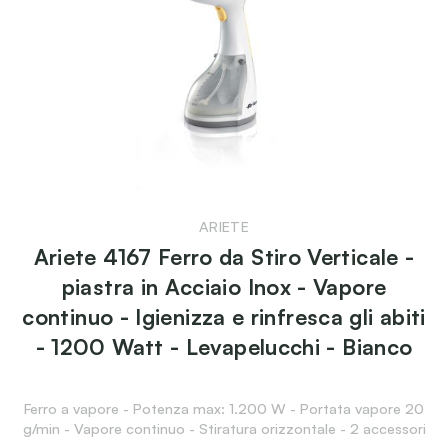
ARIETE
Ariete 4167 Ferro da Stiro Verticale -
piastra in Acciaio Inox - Vapore
continuo - Igienizza e rinfresca gli abiti
- 1200 Watt - Levapelucchi - Bianco
Ferro a vapore - Potenza max: 1.200 W - Portata vapore 20
g/min - Vapore continuo - Stiratura orizzontale - 2 accessori