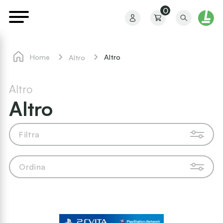
0
Home
Altro
Altro
Altro
Altro
Il mio profilo
Filtra
I miei ordini
Ordina
I miei preferiti