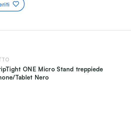
riti
TTO
ipTight ONE Micro Stand treppiede
hone/Tablet Nero