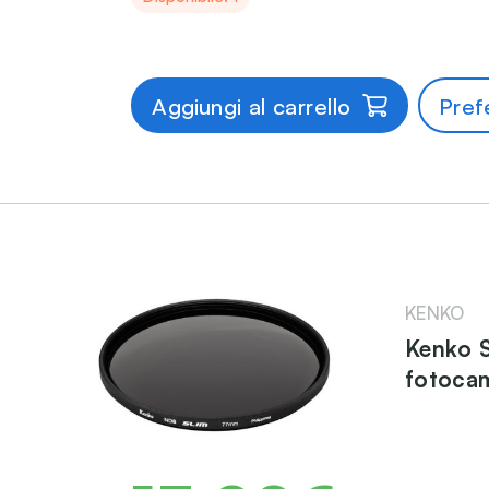
Aggiungi al carrello
Prefe
KENKO
Kenko S
fotocam