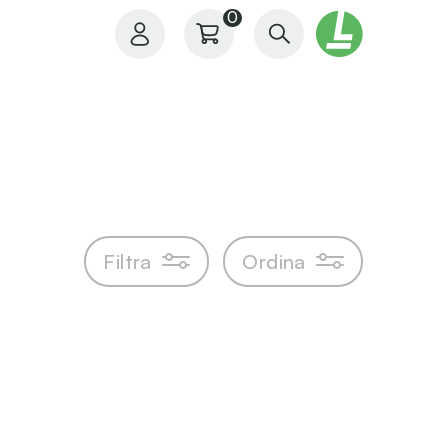
0
Il mio profilo
Filtra
Ordina
I miei ordini
I miei preferiti