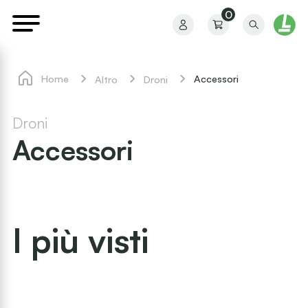
0
Home
Accessori
Altro
Droni
Droni
Accessori
Il mio profilo
I miei ordini
I più visti
I miei preferiti