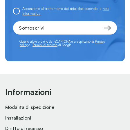
Acconsento al trattamento dei miei dati secondo la
nota
informativa
Sottoscrivi
Questo sito è protetto da reCAPTCHA e si applicano la
Privacy
policy
e i
Termini di servizio
di Google
Informazioni
Modalità di spedizione
Installazioni
Diritto di recesso