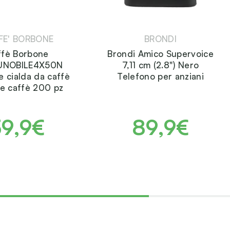
FE' BORBONE
BRONDI
ffè Borbone
Brondi Amico Supervoice
UNOBILE4X50N
7,11 cm (2.8") Nero
e cialda da caffè
Telefono per anziani
e caffè 200 pz
39,9€
89,9€