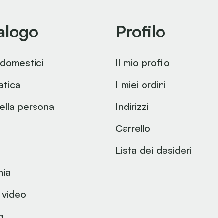
alogo
Profilo
odomestici
Il mio profilo
atica
I miei ordini
ella persona
Indirizzi
Carrello
Lista dei desideri
nia
 video
g