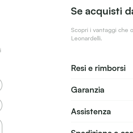
Se acquisti d
Scopri i vantaggi che 
Leonardelli.
i
Resi e rimborsi
Garanzia
Assistenza