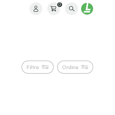
0
Il mio profilo
Filtra
Ordina
I miei ordini
I miei preferiti