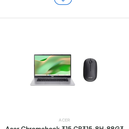
ACER
Acer Chromebook 315 CB315-8H-88G3