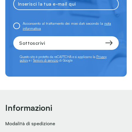
Acconsento al trattamento dei miei dati secondo la
nota
informativa
Sottoscrivi
Questo sito è protetto da reCAPTCHA e si applicano la
Privacy
policy
e i
Termini di servizio
di Google
Informazioni
Modalità di spedizione