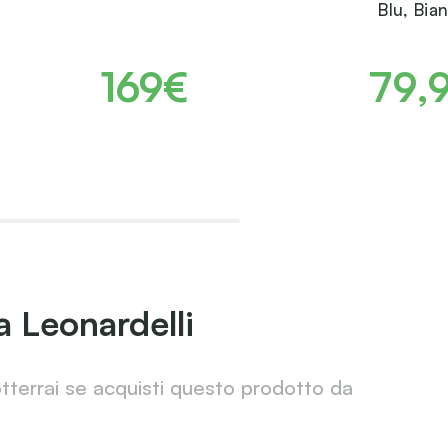
Blu, Bia
169€
79,
a Leonardelli
otterrai se acquisti questo prodotto da