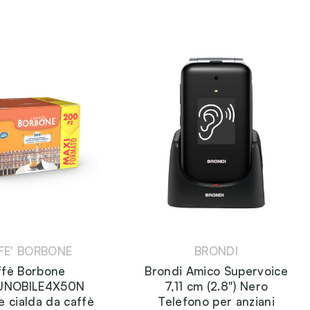
FE' BORBONE
BRONDI
ffè Borbone
Brondi Amico Supervoice
UNOBILE4X50N
7,11 cm (2.8") Nero
e cialda da caffè
Telefono per anziani