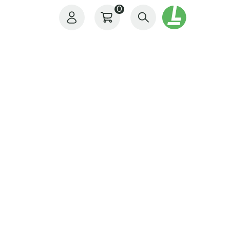
0
Il mio profilo
I miei ordini
I miei preferiti