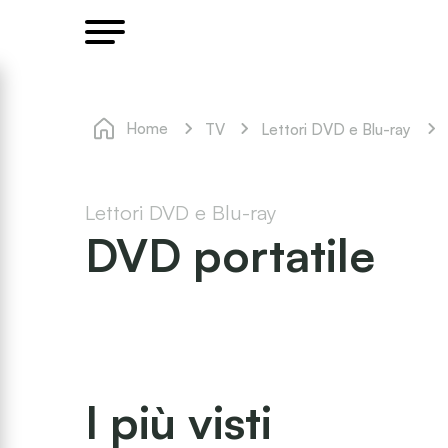
Home
TV
Lettori DVD e Blu-ray
Lettori DVD e Blu-ray
DVD portatile
I più visti