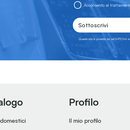
Acconsento al trattamento
Sottoscrivi
Questo sito è protetto da reCAPTCHA e
alogo
Profilo
odomestici
Il mio profilo