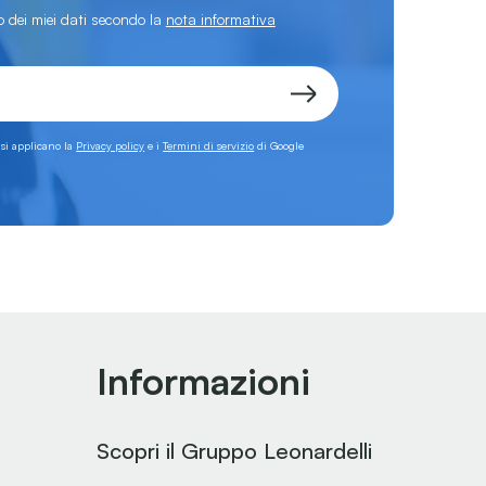
 dei miei dati secondo la
nota informativa
 si applicano la
Privacy policy
e i
Termini di servizio
di Google
Informazioni
Scopri il Gruppo Leonardelli