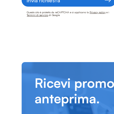
Invia richiesta
Questo sito è protetto da reCAPTCHA e si applicano la
Privacy policy
e i
Termini di servizio
di Google
Ricevi promo
anteprima.