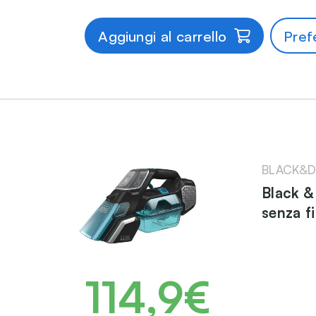
Aggiungi al carrello
Prefe
BLACK&D
Black &
senza f
114,9€