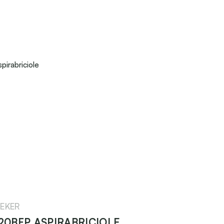
pirabriciole
EKER
0BFP ASPIRABRICIOLE