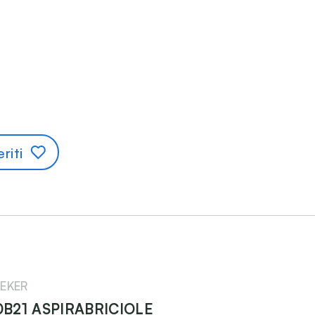
riti
EKER
B21 ASPIRABRICIOLE