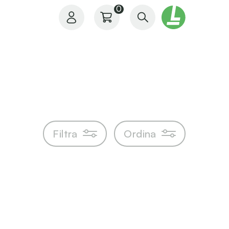
0
Il mio profilo
Filtra
Ordina
I miei ordini
I miei preferiti