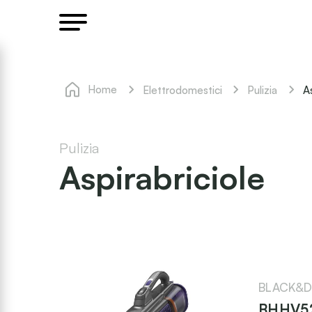
Home
As
Elettrodomestici
Pulizia
Pulizia
Aspirabriciole
BLACK&D
BHHV52