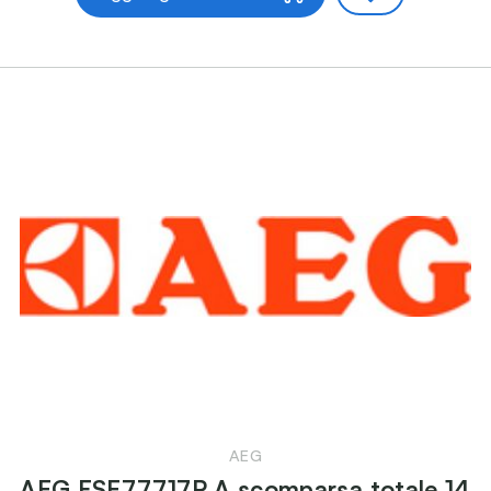
AEG
AEG FSE77717P A scomparsa totale 14