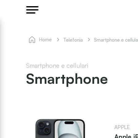
Home
Telefonia
Smartphone e cellula
Smartphone e cellulari
Smartphone
APPLE
Apple i