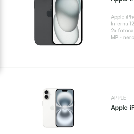
Apple iPh
Interna 12
2x fotoca
MP - ner
APPLE
Apple i