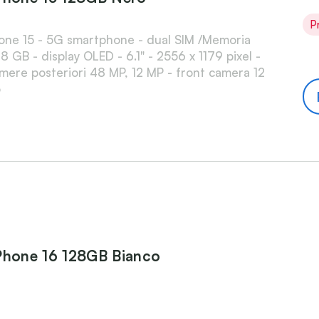
P
one 15 - 5G smartphone - dual SIM /Memoria
8 GB - display OLED - 6.1" - 2556 x 1179 pixel -
mere posteriori 48 MP, 12 MP - front camera 12
o
Phone 16 128GB Bianco