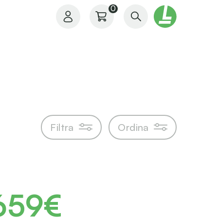
0
Il mio profilo
Filtra
Ordina
I miei ordini
I miei preferiti
659€