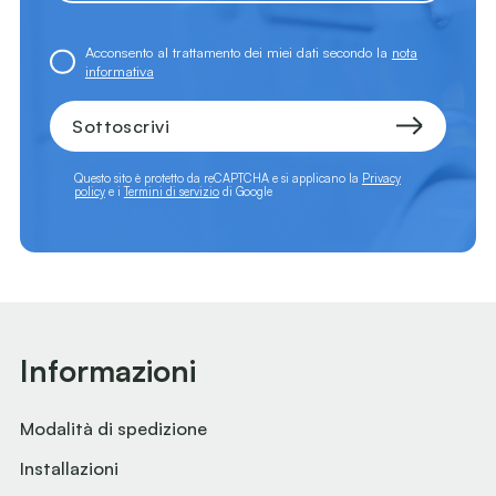
Acconsento al trattamento dei miei dati secondo la
nota
informativa
Sottoscrivi
Questo sito è protetto da reCAPTCHA e si applicano la
Privacy
policy
e i
Termini di servizio
di Google
Informazioni
Modalità di spedizione
Installazioni