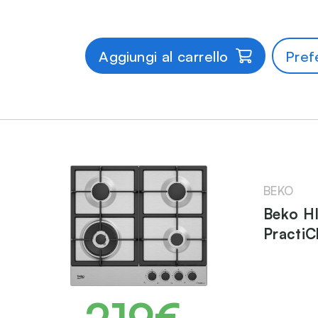
Aggiungi al carrello
Prefe
BEKO
Beko H
PractiC