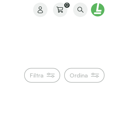
0
Il mio profilo
Filtra
Ordina
I miei ordini
I miei preferiti