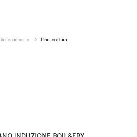
Piani cottura
ici da incasso
ANO INDUZIONE BOIL&FRY