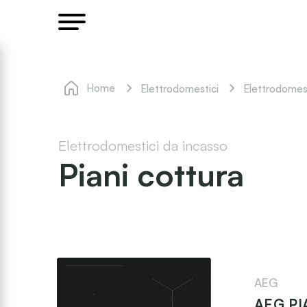
Home
Elettrodomestici
Elettrodomest
Elettrodomestici da incasso
Piani cottura
AEG
AEG PI