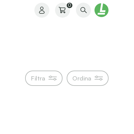
0
Il mio profilo
Filtra
Ordina
I miei ordini
I miei preferiti