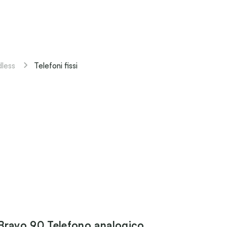
Telefoni fissi
dless
Bravo 90 Telefono analogico