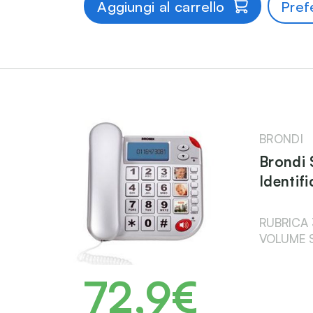
Aggiungi al carrello
Prefe
BRONDI
Brondi 
Identif
RUBRICA 
VOLUME S
72,9€