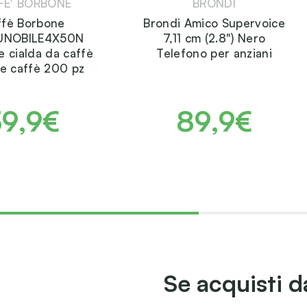
FE' BORBONE
BRONDI
ffè Borbone
Brondi Amico Supervoice
UNOBILE4X50N
7,11 cm (2.8") Nero
e cialda da caffè
Telefono per anziani
e caffè 200 pz
39,9€
89,9€
Se acquisti d