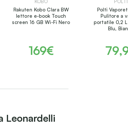
KOBO
POLTI
Rakuten Kobo Clara BW
Polti Vaporet
lettore e-book Touch
Pulitore a 
screen 16 GB Wi-Fi Nero
portatile 0,2
Blu, Bia
169€
79,
a Leonardelli