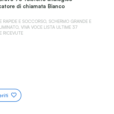
icatore di chiamata Bianco
E RAPIDE E SOCCORSO, SCHERMO GRANDE E
UMINATO, VIVA VOCE LISTA ULTIME 37
E RICEVUTE
riti