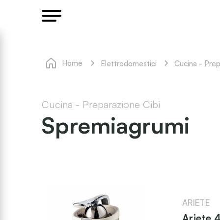
Home
Elettrodomestici
Cucina - Prep
Cucina - Preparazione Cibi
Spremiagrumi
ARIETE
Ariete 