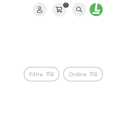
0
Il mio profilo
Filtra
Ordina
I miei ordini
I miei preferiti