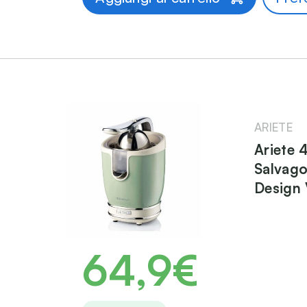
ARIETE
Ariete 
Salvago
Design 
64,9€