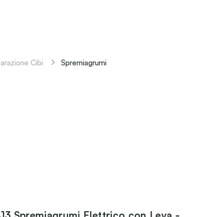
Spremiagrumi
arazione Cibi
413 Spremiagrumi Elettrico con Leva -