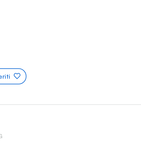
riti
G