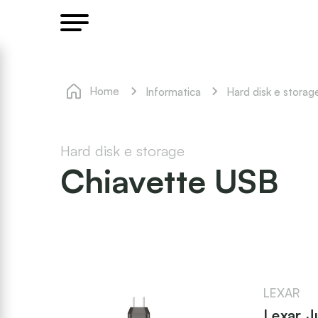
Home
Informatica
Hard disk e storag
Hard disk e storage
Chiavette USB
LEXAR
Lexar 