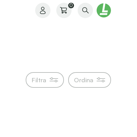
0
Il mio profilo
Filtra
Ordina
I miei ordini
I miei preferiti