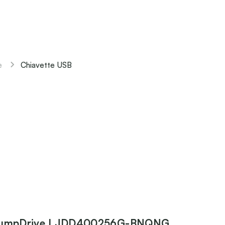
Chiavette USB
e
JumpDrive LJDD400256G-BNQNG