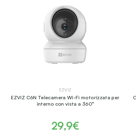
EZVIZ
EZVIZ C6N Telecamera Wi-Fi motorizzata per
C
interno con vista a 360°
29,9€