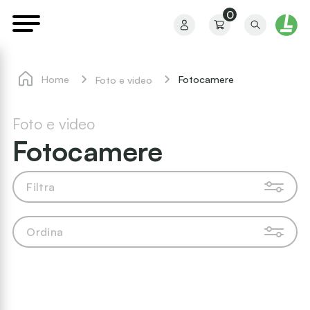
0
Home
Fotocamere
Foto e video
Foto e video
Fotocamere
Il mio profilo
Filtra
I miei ordini
Ordina
I miei preferiti