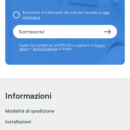
Acconsento al trattamento dei miei dati secondo la
nota
informativa
Sottoscrivi
Questo sito è protetto da reCAPTCHA e si applicano la
Privacy
policy
e i
Termini di servizio
di Google
Informazioni
Modalità di spedizione
Installazioni