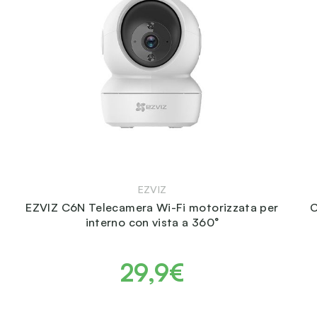
EZVIZ
EZVIZ C6N Telecamera Wi-Fi motorizzata per
C
interno con vista a 360°
29,9€