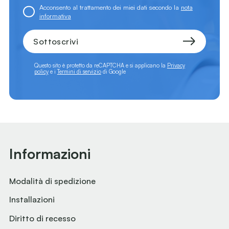
Acconsento al trattamento dei miei dati secondo la
nota
informativa
Sottoscrivi
Questo sito è protetto da reCAPTCHA e si applicano la
Privacy
policy
e i
Termini di servizio
di Google
Informazioni
Modalità di spedizione
Installazioni
Diritto di recesso