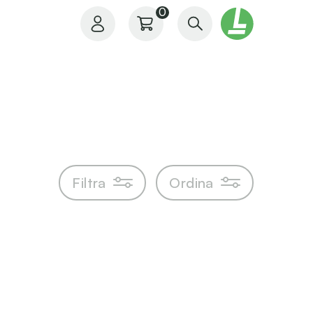
0
Il mio profilo
Filtra
Ordina
I miei ordini
I miei preferiti