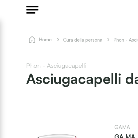
Home
Cura della persona
Phon - Asci
Phon - Asciugacapelli
Asciugacapelli d
GAMA
GA.MA 