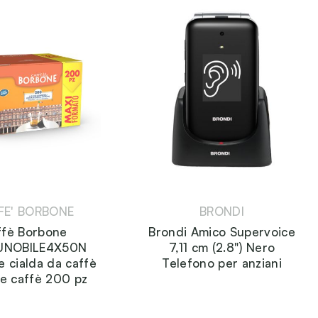
FE' BORBONE
BRONDI
ffè Borbone
Brondi Amico Supervoice
UNOBILE4X50N
7,11 cm (2.8") Nero
e cialda da caffè
Telefono per anziani
e caffè 200 pz