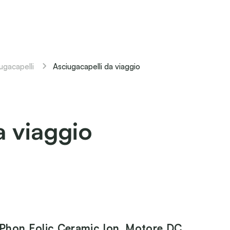
Asciugacapelli da viaggio
ugacapelli
a viaggio
Phon Eolic Ceramic Ion, Motore DC