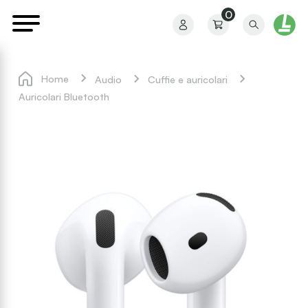
0
Home
Audio
Cuffie e auricolari
Auricolari Bluetooth
Il mio profilo
I miei ordini
I miei preferiti