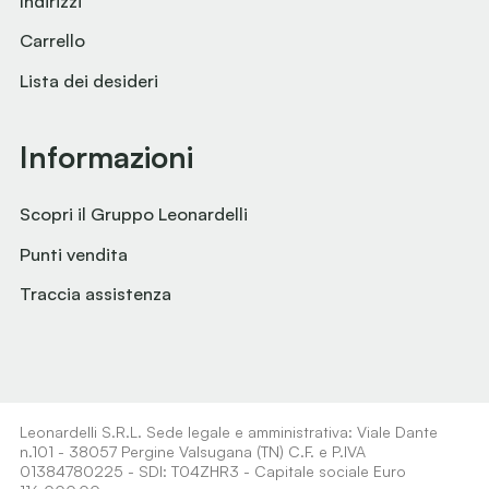
Indirizzi
Carrello
Lista dei desideri
Informazioni
Scopri il Gruppo Leonardelli
Punti vendita
Traccia assistenza
Leonardelli S.R.L. Sede legale e amministrativa: Viale Dante
n.101 - 38057 Pergine Valsugana (TN) C.F. e P.IVA
01384780225 - SDI: T04ZHR3 - Capitale sociale Euro