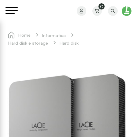
0
Home
Informatica
Hard disk e storage
Hard disk
Il mio profilo
I miei ordini
I miei preferiti