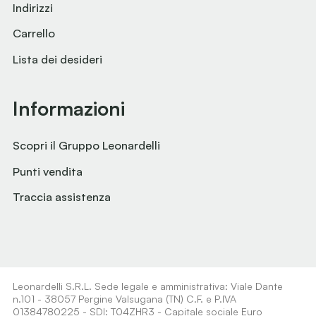
Indirizzi
Carrello
Lista dei desideri
Informazioni
Scopri il Gruppo Leonardelli
Punti vendita
Traccia assistenza
Leonardelli S.R.L. Sede legale e amministrativa: Viale Dante
n.101 - 38057 Pergine Valsugana (TN) C.F. e P.IVA
01384780225 - SDI: T04ZHR3 - Capitale sociale Euro