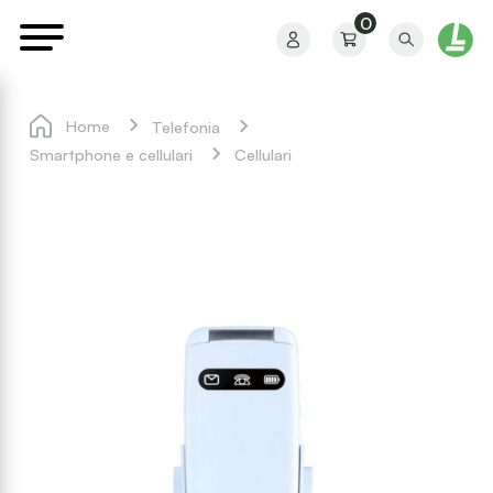
0
Home
Telefonia
Smartphone e cellulari
Cellulari
Il mio profilo
I miei ordini
I miei preferiti