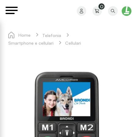
0
Home
Telefonia
Smartphone e cellulari
Cellulari
Il mio profilo
I miei ordini
I miei preferiti