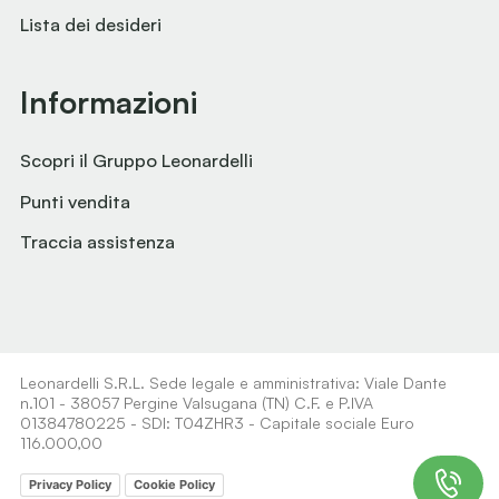
Lista dei desideri
Informazioni
Scopri il Gruppo Leonardelli
Punti vendita
Traccia assistenza
Leonardelli S.R.L. Sede legale e amministrativa: Viale Dante
n.101 - 38057 Pergine Valsugana (TN) C.F. e P.IVA
01384780225 - SDI: T04ZHR3 - Capitale sociale Euro
116.000,00
Privacy Policy
Cookie Policy